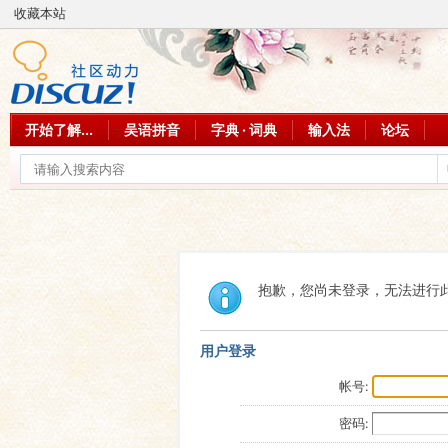
收藏本站
开始了解...
吴语拼音
字典 · 词典
输入法
论坛
抱歉，您尚未登录，无法进行
用户登录
帐号:
密码: