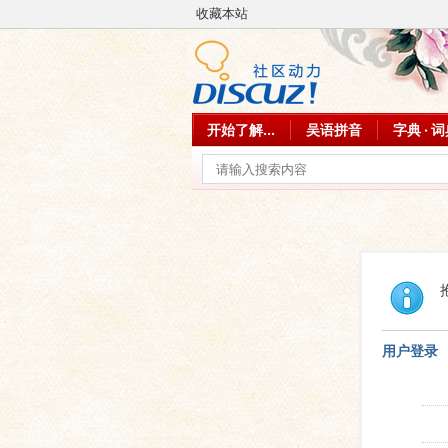
收藏本站
开始了解...
吴语拼音
字典 · 
用户登录