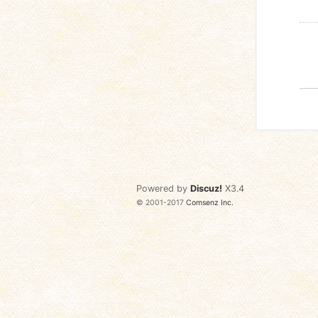
Powered by
Discuz!
X3.4
© 2001-2017
Comsenz Inc.