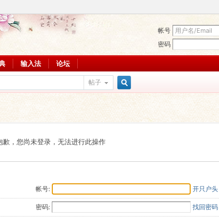
帐号
密码
词典
输入法
论坛
帖子
搜
索
抱歉，您尚未登录，无法进行此操作
帐号:
开只户头
密码:
找回密码