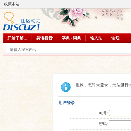
收藏本站
开始了解...
吴语拼音
字典 · 词典
输入法
论坛
抱歉，您尚未登录，无法进行
用户登录
帐号:
密码: