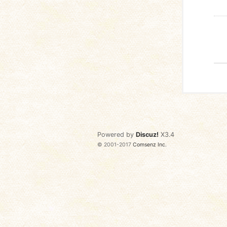
Powered by
Discuz!
X3.4
© 2001-2017
Comsenz Inc.