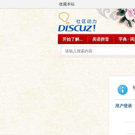
收藏本站
开始了解...
吴语拼音
字典 · 
用户登录