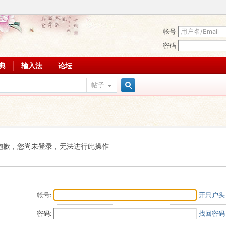
帐号
密码
词典
输入法
论坛
帖子
搜
索
抱歉，您尚未登录，无法进行此操作
帐号:
开只户头
密码:
找回密码