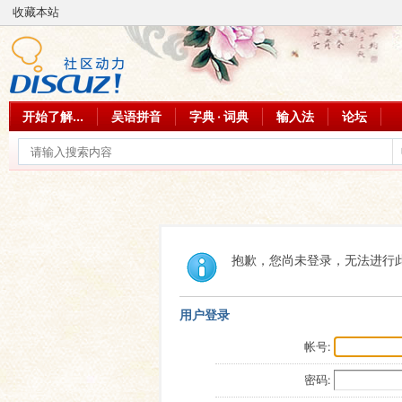
收藏本站
开始了解...
吴语拼音
字典 · 词典
输入法
论坛
抱歉，您尚未登录，无法进行
用户登录
帐号:
密码: