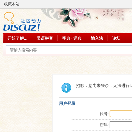
收藏本站
开始了解...
吴语拼音
字典 · 词典
输入法
论坛
抱歉，您尚未登录，无法进行
用户登录
帐号:
密码: