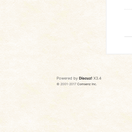
Powered by
Discuz!
X3.4
© 2001-2017
Comsenz Inc.