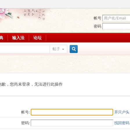
帐号
密码
词典
输入法
论坛
帖子
搜
索
抱歉，您尚未登录，无法进行此操作
帐号:
开只户头
密码:
找回密码