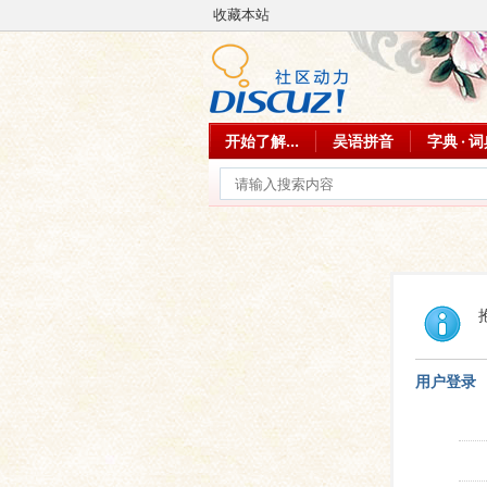
收藏本站
开始了解...
吴语拼音
字典 · 
用户登录