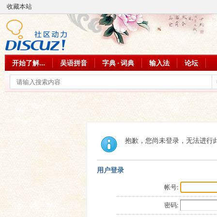
收藏本站
开始了解...
吴语拼音
字典 · 词典
输入法
论坛
抱歉，您尚未登录，无法进行
用户登录
帐号:
密码: