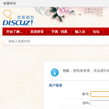
收藏本站
开始了解...
吴语拼音
字典 · 词典
输入法
论坛
抱歉，您尚未登录，无法进行
用户登录
帐号:
密码: