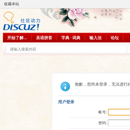
收藏本站
开始了解...
吴语拼音
字典 · 词典
输入法
论坛
抱歉，您尚未登录，无法进行
用户登录
帐号:
密码: