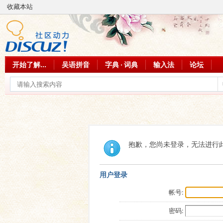
收藏本站
开始了解...
吴语拼音
字典 · 词典
输入法
论坛
抱歉，您尚未登录，无法进行
用户登录
帐号:
密码: