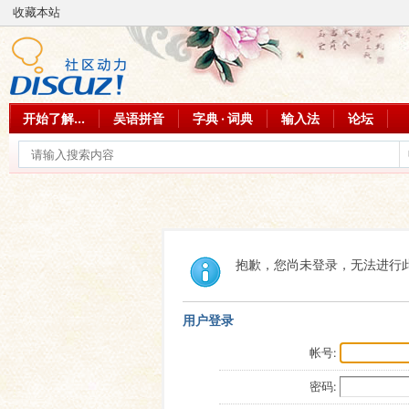
收藏本站
开始了解...
吴语拼音
字典 · 词典
输入法
论坛
抱歉，您尚未登录，无法进行
用户登录
帐号:
密码: