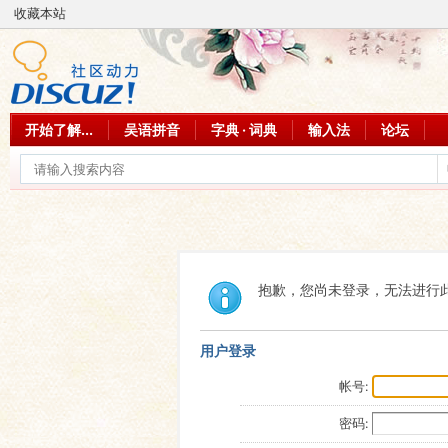
收藏本站
开始了解...
吴语拼音
字典 · 词典
输入法
论坛
抱歉，您尚未登录，无法进行
用户登录
帐号:
密码: