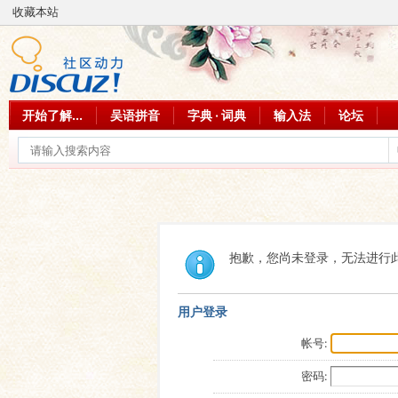
收藏本站
开始了解...
吴语拼音
字典 · 词典
输入法
论坛
抱歉，您尚未登录，无法进行
用户登录
帐号:
密码: