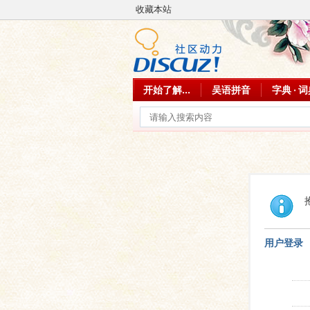
收藏本站
开始了解...
吴语拼音
字典 · 
用户登录