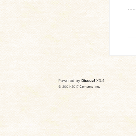
Powered by
Discuz!
X3.4
© 2001-2017
Comsenz Inc.