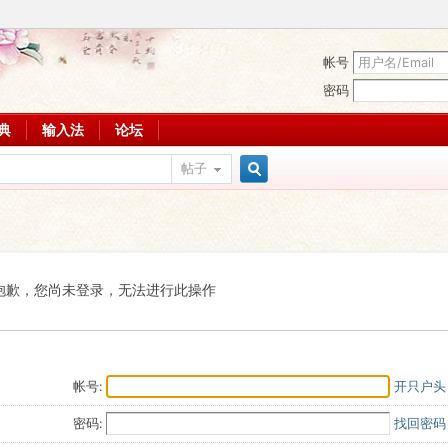
帐号
密码
词典
输入法
论坛
帖子
搜
索
抱歉，您尚未登录，无法进行此操作
帐号:
开只户头
密码:
找回密码