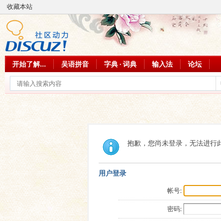
收藏本站
开始了解...
吴语拼音
字典 · 词典
输入法
论坛
抱歉，您尚未登录，无法进行
用户登录
帐号:
密码: