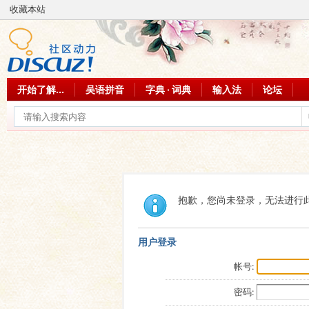
收藏本站
开始了解...
吴语拼音
字典 · 词典
输入法
论坛
抱歉，您尚未登录，无法进行
用户登录
帐号:
密码: