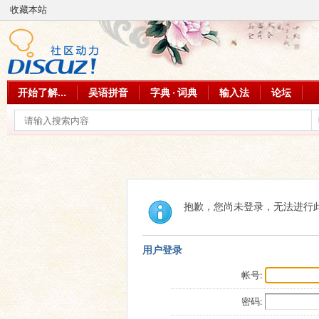
收藏本站
开始了解...
吴语拼音
字典 · 词典
输入法
论坛
抱歉，您尚未登录，无法进行
用户登录
帐号:
密码: