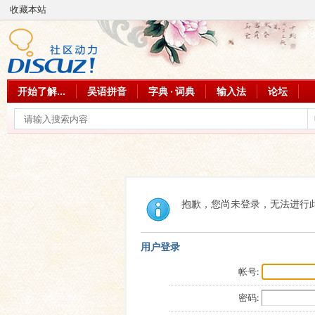
收藏本站
开始了解...
吴语拼音
字典 · 词典
输入法
论坛
抱歉，您尚未登录，无法进行
用户登录
帐号:
密码: