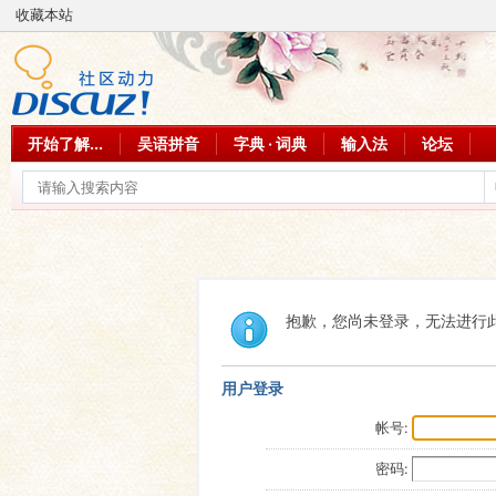
收藏本站
开始了解...
吴语拼音
字典 · 词典
输入法
论坛
抱歉，您尚未登录，无法进行
用户登录
帐号:
密码: