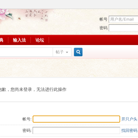
帐号
密码
词典
输入法
论坛
帖子
搜
索
抱歉，您尚未登录，无法进行此操作
帐号:
开只户头
密码:
找回密码