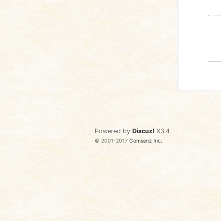
Powered by
Discuz!
X3.4
© 2001-2017
Comsenz Inc.