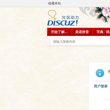
收藏本站
开始了解...
吴语拼音
字典 · 
用户登录