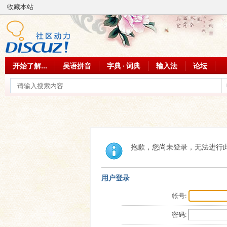
收藏本站
开始了解...
吴语拼音
字典 · 词典
输入法
论坛
抱歉，您尚未登录，无法进行
用户登录
帐号:
密码: