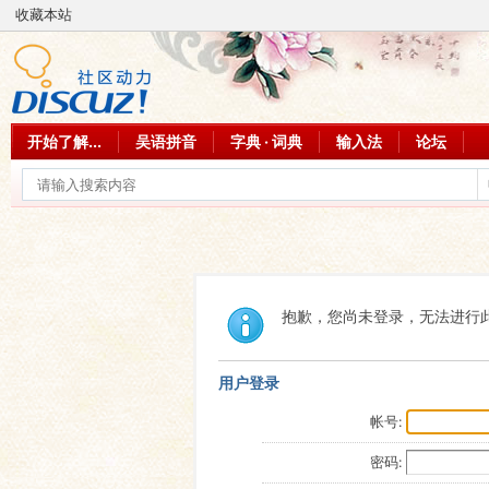
收藏本站
开始了解...
吴语拼音
字典 · 词典
输入法
论坛
抱歉，您尚未登录，无法进行
用户登录
帐号:
密码: