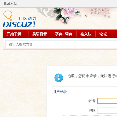
收藏本站
开始了解...
吴语拼音
字典 · 词典
输入法
论坛
抱歉，您尚未登录，无法进行
用户登录
帐号:
密码: