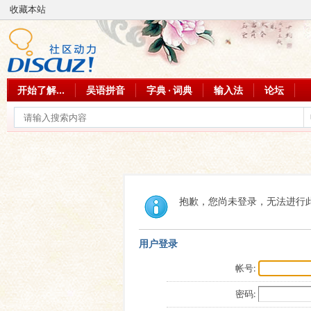
收藏本站
开始了解...
吴语拼音
字典 · 词典
输入法
论坛
抱歉，您尚未登录，无法进行
用户登录
帐号:
密码: