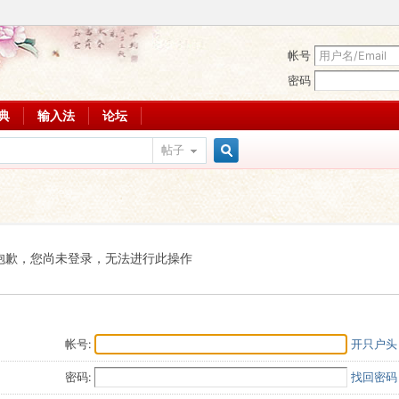
帐号
密码
词典
输入法
论坛
帖子
搜
索
抱歉，您尚未登录，无法进行此操作
帐号:
开只户头
密码:
找回密码