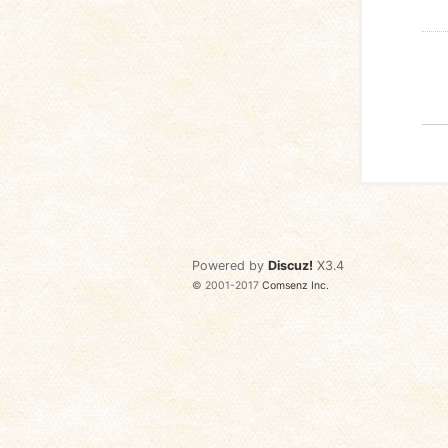
Powered by
Discuz!
X3.4
© 2001-2017
Comsenz Inc.