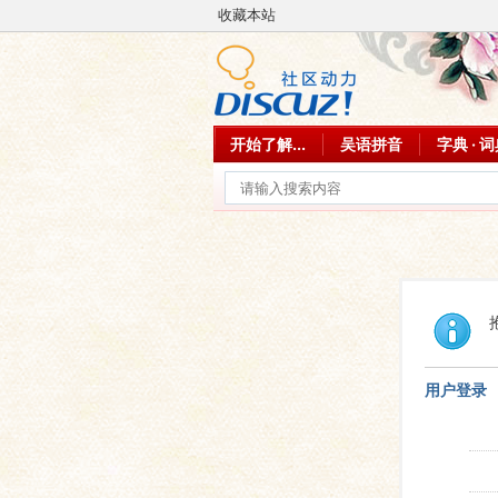
收藏本站
开始了解...
吴语拼音
字典 · 
用户登录