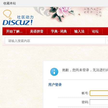
收藏本站
开始了解...
吴语拼音
字典 · 词典
输入法
论坛
抱歉，您尚未登录，无法进行
用户登录
帐号:
密码: