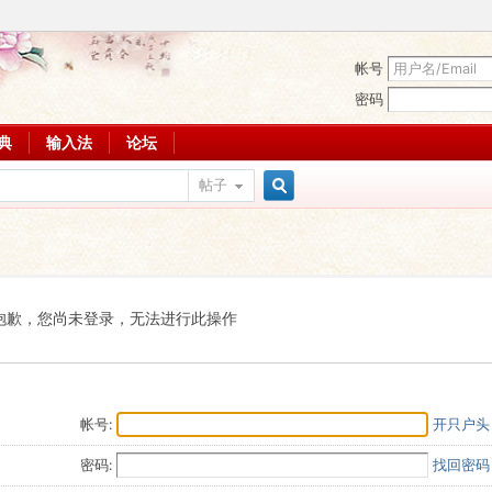
帐号
密码
词典
输入法
论坛
帖子
搜
索
抱歉，您尚未登录，无法进行此操作
帐号:
开只户头
密码:
找回密码