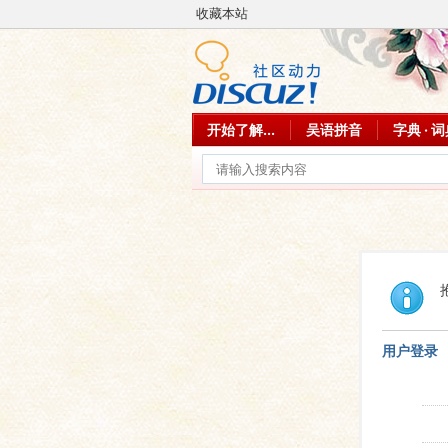
收藏本站
开始了解...
吴语拼音
字典 · 
用户登录