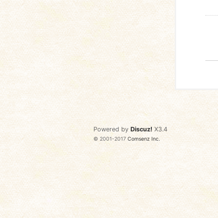
Powered by
Discuz!
X3.4
© 2001-2017
Comsenz Inc.