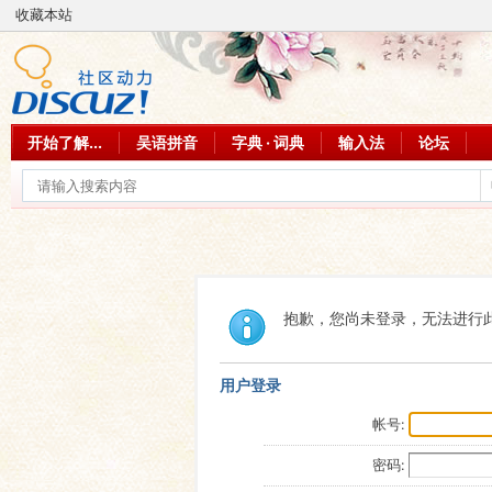
收藏本站
开始了解...
吴语拼音
字典 · 词典
输入法
论坛
抱歉，您尚未登录，无法进行
用户登录
帐号:
密码: