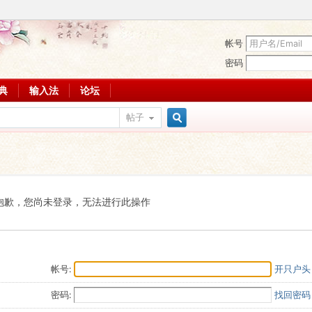
帐号
密码
词典
输入法
论坛
帖子
搜
索
抱歉，您尚未登录，无法进行此操作
帐号:
开只户头
密码:
找回密码