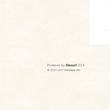
Powered by
Discuz!
X3.4
© 2001-2017
Comsenz Inc.