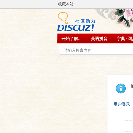
收藏本站
开始了解...
吴语拼音
字典 · 
用户登录