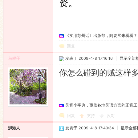
资。
《实用苏州话》出版哉，阿要买来看看？
回复
乌程仔
发表于 2009-4-8 17:16:16
|
显示全部
你怎么碰到的贼这样
吴音小字典，覆盖各地吴语方言的正音工
回复
支持
反对
泖港人
发表于 2009-4-8 17:40:34
|
显示全部