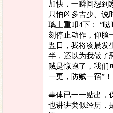
加快，一瞬间想到
只怕凶多吉少。说
璃上重叩
4
下：
“
哒
刻停止动作，仰脸
翌日，我将凌晨发
半，还以为我做了
贼是惊跑了，我们
一更，防贼一宿”！
事体已一一贴出，
也讲讲类似经历，