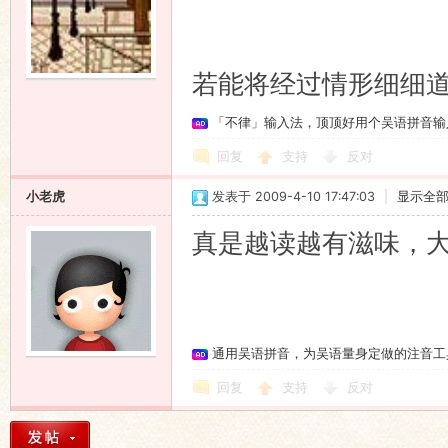
若能将经过情形细细
「不律」输入法，顶顶好用个吴语拼音输
回复
支持
反对
小老虎
发表于 2009-4-10 17:47:03
|
显示全
真是越读越有滋味，
通用吴语拼音，为吴语量身定做的注音工
回复
支持
反对