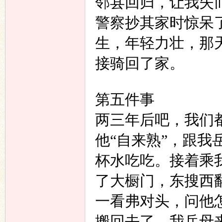
邻县回归，让我失
警察抄其家时惊呆
生，年轻力壮，那
接骑回了家。
第五件事
两三年后吧，我们
他
“
自来熟
”
，跟我
杯水吃吃。接着乘
了大橱门，东搜西
一看弗对头，问他
搬回去了。我岳母