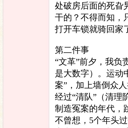
处破房后面的死旮
干的？不得而知，
打开车锁就骑回家
第二件事
“
文革
”
前夕，我负
是大数字）。运动
案
”
，加上墙倒众人
经过
“
清队
”
（清理
制造冤案的年代，
不曾想，
5
个年头过