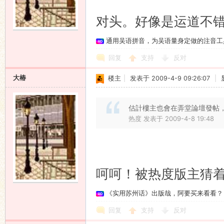
对头。好像是运道不错
通用吴语拼音，为吴语量身定做的注音工
回复
支持
反对
大椿
楼主
|
发表于 2009-4-9 09:26:07
|
估計樓主也會在弄堂論壇發帖
热度 发表于 2009-4-8 19:48
呵呵！被热度版主猜
《实用苏州话》出版哉，阿要买来看看？
回复
支持
反对