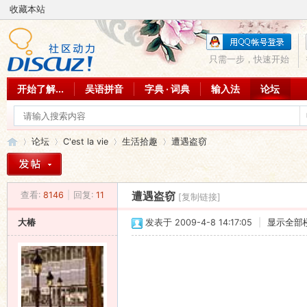
收藏本站
只需一步，快速开始
开始了解...
吴语拼音
字典 · 词典
输入法
论坛
论坛
C'est la vie
生活拾趣
遭遇盗窃
查看:
8146
|
回复:
11
遭遇盗窃
[复制链接]
吴
»
›
›
›
大椿
发表于 2009-4-8 14:17:05
|
显示全部