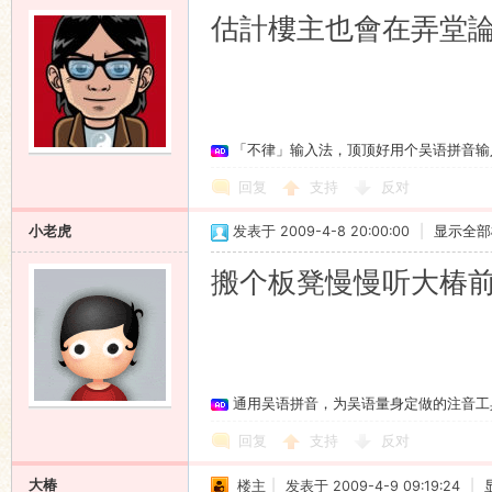
估計樓主也會在弄堂
「不律」输入法，顶顶好用个吴语拼音输
回复
支持
反对
小老虎
发表于 2009-4-8 20:00:00
|
显示全部
搬个板凳慢慢听大椿
通用吴语拼音，为吴语量身定做的注音工
回复
支持
反对
大椿
楼主
|
发表于 2009-4-9 09:19:24
|