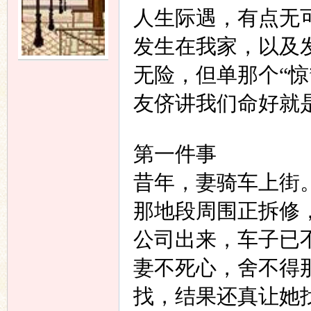
人生际遇，有点无
语
发生在我家，以及
无险，但单那个
“
惊
友侪讲我们命好就
第一件事
协
昔年，妻骑车上街
那地段周围正拆修
公司出来，车子已
妻不死心，舍不得
找，结果还真让她
会