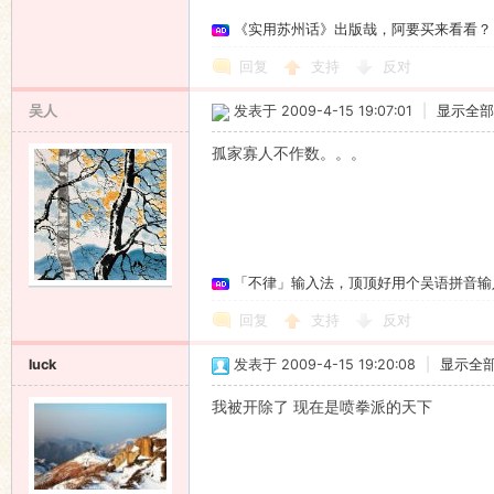
《实用苏州话》出版哉，阿要买来看看？
语
回复
支持
反对
吴人
发表于 2009-4-15 19:07:01
|
显示全部
孤家寡人不作数。。。
协
「不律」输入法，顶顶好用个吴语拼音输
回复
支持
反对
luck
发表于 2009-4-15 19:20:08
|
显示全
我被开除了
现在是喷拳派的天下
会