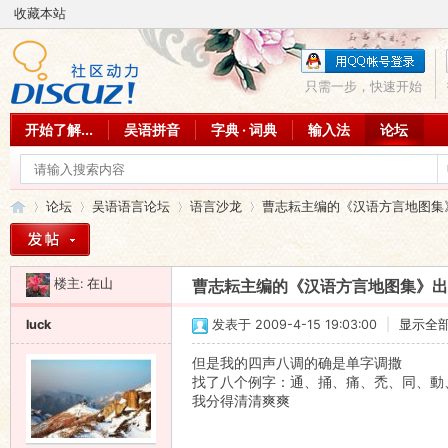
收藏本站
只需一步，快速开始
开始了解...
吴语拼音
字典 · 词典
输入法
论坛
论坛
吴语语言论坛
语言沙龙
曹志耘主编的《汉语方言地图集》出
楼主:
在山
曹志耘主编的《汉语方言地图集》出
吴
»
›
›
›
luck
发表于 2009-4-15 19:03:00
|
显示全
但是我的四声八调的确是单字调撒
找了八个例字：通、捅、痛、禿、同、動
我分得清清爽爽