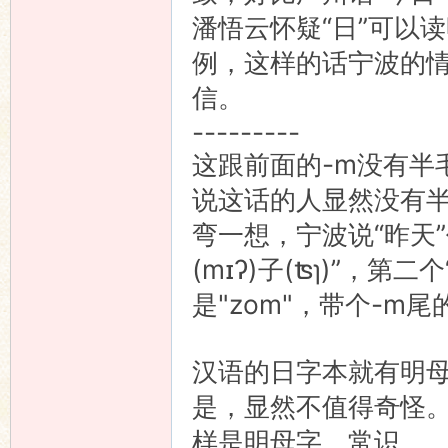
潘悟云怀疑“日”可以读明
语
例，这样的话宁波的
信。
---------
这跟前面的-m没有半
说这话的人显然没有
弯一想，宁波说“昨天”仍然
协
(mɪʔ)子(ʦɿ)”，
是"zom"，带个-m
汉语的日字本就有明母一读
是，显然不值得奇怪。
样是明母字。常识
会