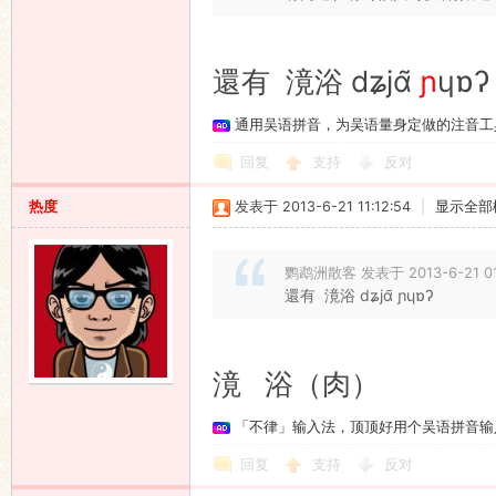
還有 滰浴 dʑjɑ̃
ɲ
ɥɒʔ
通用吴语拼音，为吴语量身定做的注音工
回复
支持
反对
热度
发表于 2013-6-21 11:12:54
|
显示全部
鹦鹉洲散客 发表于 2013-6-21 01
還有 滰浴 dʑjɑ̃ ɲɥɒʔ
滰 浴（肉）
「不律」输入法，顶顶好用个吴语拼音输
回复
支持
反对