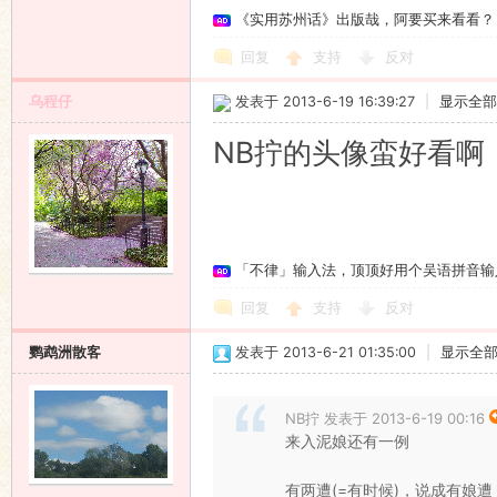
《实用苏州话》出版哉，阿要买来看看？
回复
支持
反对
乌程仔
发表于 2013-6-19 16:39:27
|
显示全部
NB拧的头像蛮好看啊
「不律」输入法，顶顶好用个吴语拼音输
回复
支持
反对
鹦鹉洲散客
发表于 2013-6-21 01:35:00
|
显示全
NB拧 发表于 2013-6-19 00:16
来入泥娘还有一例
有两遭(=有时候)，说成有娘遭