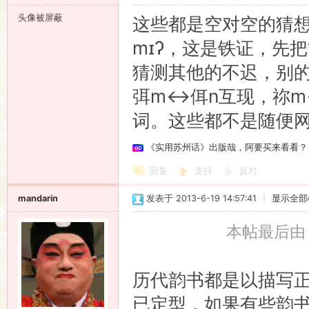
头像被屏蔽
这些都是空对空的猜想
mɪʔ，这是铁证，先把
猜测其他的不迟，别
弭m<->佴n互现，祢
词。这些都不是随便网
《实用苏州话》出版哉，阿要买来看看？
回复
支持
反对
mandarin
发表于 2013-6-19 14:57:41
|
显示全部
本帖最后由 ma
历代韵书都是以描写
已定型，如果有些韵