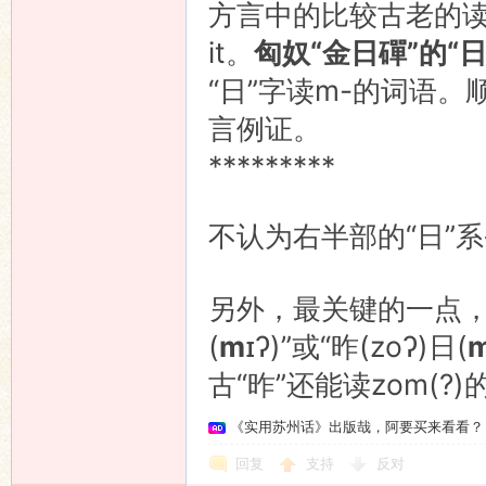
方言中的比较古老的读音。“日
it。
匈奴“金日磾”的“
“日”字读m-的词语
言例证。
*********
不认为右半部的“日”系
另外，最关键的一点，宁
(
m
ɪʔ)”或“昨(zoʔ)日(
古“昨”还能读zom(
《实用苏州话》出版哉，阿要买来看看？
回复
支持
反对