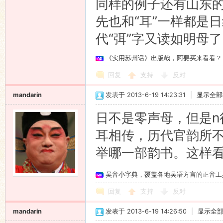
同样的例子还有山东的
先也和“耳”一样都是
代“弭”字又读如明母
《实用苏州话》出版哉，阿要买来看看？
回复
支持
反对
mandarin
发表于 2013-6-19 14:23:31
|
显示全部
日不是零声母，但是n
耳相传，历代官韵所不
举哪一部韵书。这样
吴音小字典，覆盖各地吴语方言的正音工
回复
支持
反对
mandarin
发表于 2013-6-19 14:26:50
|
显示全