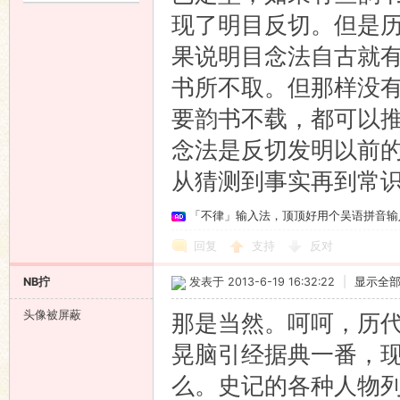
现了明目反切。但是
果说明目念法自古就
书所不取。但那样没
要韵书不载，都可以
念法是反切发明以前
从猜测到事实再到常
「不律」输入法，顶顶好用个吴语拼音输
回复
支持
反对
NB拧
发表于 2013-6-19 16:32:22
|
显示全
头像被屏蔽
那是当然。呵呵，历
晃脑引经据典一番，
么。史记的各种人物