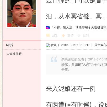
金日磾的日可以是首
汨，从水冥省聲。冥
「不律」输入法，顶顶好用个吴语拼音输
回复
支持
反对
NB拧
发表于 2013-6-19 13:16:36
|
显示全部
头像被屏蔽
鹦鹉洲散客 发表于 2013-5-10 11
那麼，白讀的“天亮”thie-nya
奇事。
来入泥娘还有一例
有两遭(=有时候)，说