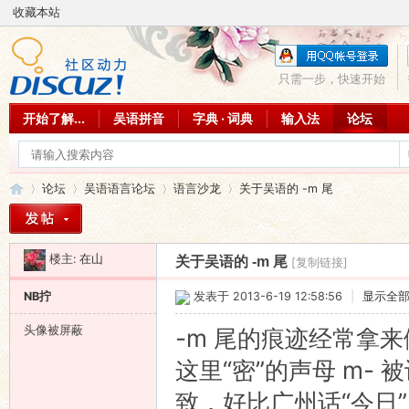
收藏本站
只需一步，快速开始
开始了解...
吴语拼音
字典 · 词典
输入法
论坛
论坛
吴语语言论坛
语言沙龙
关于吴语的 -m 尾
楼主:
在山
关于吴语的 -m 尾
[复制链接]
吴
»
›
›
›
NB拧
发表于 2013-6-19 12:58:56
|
显示全
头像被屏蔽
-m 尾的痕迹经常拿来
这里“密”的声母 m- 
致，好比广州话“今日” k