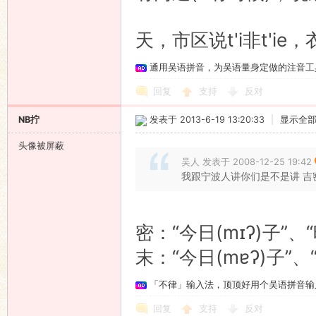
天，市区说t'i非t'ie
通用吴语拼音，为吴语量身定做的注音工
回复
支持
反对
NB拧
发表于 2013-6-19 13:20:33
|
显示全
头像被屏蔽
吴人 发表于 2008-12-25 19:42
我跟宁波人讲你们是不是讲 吉
密：“今日(mɪʔ)子”、
末：“今日(mɐʔ)子”、
「不律」输入法，顶顶好用个吴语拼音输
回复
支持
反对