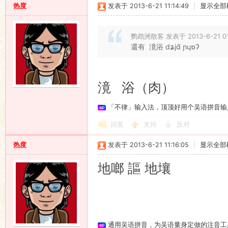
热度
发表于 2013-6-21 11:14:49
|
显示全部
鹦鹉洲散客 发表于 2013-6-21 01
還有 滰浴 dʑjɑ̃ ɲɥɒʔ
滰 浴（肉）
「不律」输入法，顶顶好用个吴语拼音输
回复
支持
反对
热度
发表于 2013-6-21 11:16:05
|
显示全部
地啷 謳 地壤
通用吴语拼音，为吴语量身定做的注音工