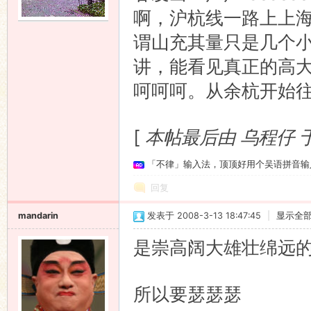
啊，沪杭线一路上上
语
谓山充其量只是几个
讲，能看见真正的高
呵呵呵。从余杭开始
[
本帖最后由 乌程仔 于 2
「不律」输入法，顶顶好用个吴语拼音输
协
回复
mandarin
发表于 2008-3-13 18:47:45
|
显示全
是崇高阔大雄壮绵远
所以要瑟瑟瑟
会