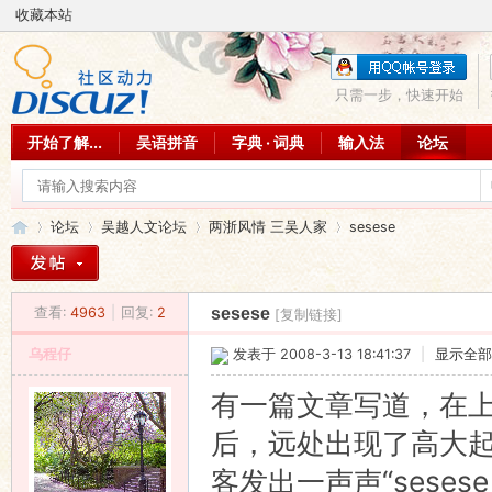
收藏本站
只需一步，快速开始
开始了解...
吴语拼音
字典 · 词典
输入法
论坛
论坛
吴越人文论坛
两浙风情 三吴人家
sesese
查看:
4963
|
回复:
2
sesese
[复制链接]
吴
»
›
›
›
乌程仔
发表于 2008-3-13 18:41:37
|
显示全部
有一篇文章写道，在
后，远处出现了高大
客发出一声声“sese