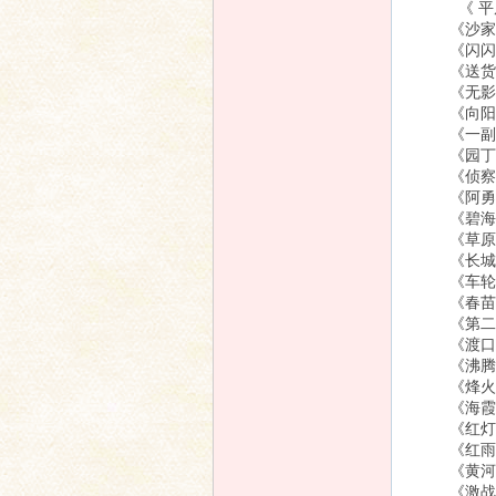
《 平原作
《沙家浜》
《闪闪的红
《送货路上
《无影灯下
《向阳院的
《一副保险
《园丁之歌
《侦察兵》
《阿勇》 
《碧海红波
《草原儿女
《长城新曲
《车轮滚滚
《春苗》 
《第二个春
《渡口》(
《沸腾的群
《烽火少年
《海霞》 
《红灯记》
《红雨》 
《黄河少年
《激战无名