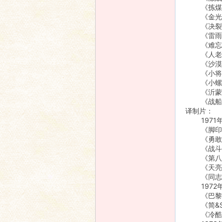
《拣煤渣》
《金光大道&
《决裂》 
《雷雨之前
《难忘的战
《人老心红
《沙漠的春
《小将》 
《小螺号》
《沂蒙颂》
《战船台》
译制片：
1971
《脚印
《勇敢
《战斗
《第八个
《天亮
《同志，
1972
《巴黎
《简&S2
《冷酷