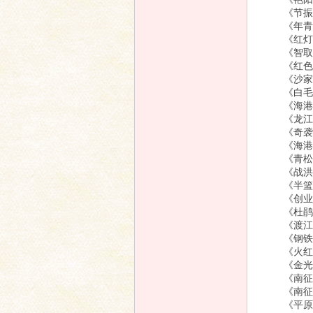
《节振国》
《年青的一
《红灯记》
《智取威虎
《红色娘子
《沙家浜》
《白毛女》
《海港》(
《龙江颂》
《奇袭白虎
《海港》(
《青松岭》
《战洪图》
《半篮花生
《创业》 
《杜鹃山》
《渡江侦察
《钢铁巨人
《火红的年
《金光大道&
《南征北战
《南征北战
《平原游击