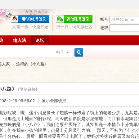
帐号
只需一步，快速开始
扫一扫，访问微社区
密码
词典
输入法
论坛
帖子
搜
吴人家
难得的《小八路》
索
小八路》
[复制链接]
›
8-2-16 09:56:02
|
显示全部楼层
电影院竣工啦！这个消息像长了翅膀一样传遍了镇上的老老少少，尤其是
，但那是泥土地面的旧影院。而今的新影院是水泥铺地，而且有水泥舞台
先放映的是《小八路》，我们连票都买好了。其实那是一本情节十分简单
影，但在我辈小孩的眼里，仍是十分具吸引力的。
那天，不知为了什么小
是十分伤心。
最后，眼看就要看不上电影了，妈妈才将撕碎的票又粘合起