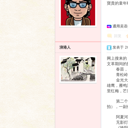
寶貴的童年
通用吴语
回复
泖港人
发表于 200
网上搜来的
文革期间的
春苗，红
青松岭，
金光大道（
雄鹰，雁鸣
里红梅，芒
第二个春天
拍），一副
阿夏河的
无影灯
《艳阳天》