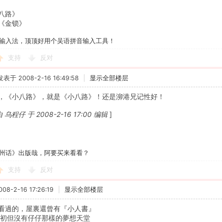
八路》
《金锁》
输入法，顶顶好用个吴语拼音输入工具！
支持
反对
发表于 2008-2-16 16:49:58
|
显示全部楼层
，《小八路》，就是《小八路》！还是泖港兄记性好！
程仔 于 2008-2-16 17:00 编辑
]
州话》出版哉，阿要买来看看？
支持
反对
8-2-16 17:26:19
|
显示全部楼层
看過的，屋裏還曾有『小人書』
代初
但沒有仔仔那樣的夢想天堂