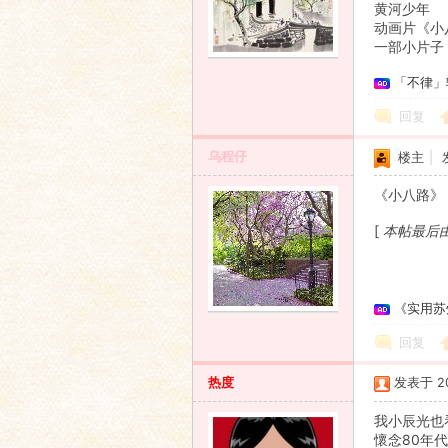
黄河少年
动画片《小
一部小片子
「不律」
回复
乌程仔
楼主
|
《小八路》
[
本帖最后由 乌
《实用苏
回复
热度
发表于 200
我小辰光也
懷念80年