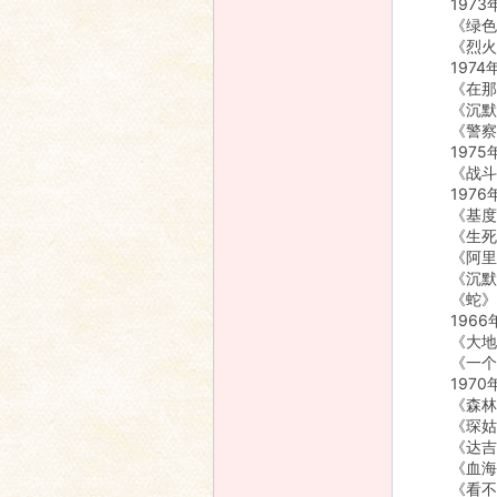
1973
《绿色
《烈火行
1974
《在那些
《沉默
《警察局
1975
《战斗
1976
《基度
《生死
《阿里
《沉默
《蛇》
1966
《大地的儿
《一个战
1970
《森林之
《琛姑娘
《达吉亚
《血海》(
《看不见