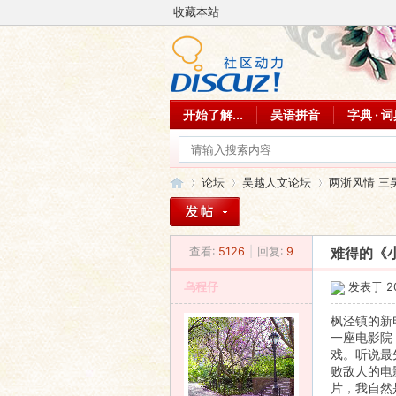
收藏本站
开始了解...
吴语拼音
字典 · 
论坛
吴越人文论坛
两浙风情 三
查看:
5126
|
回复:
9
难得的《
吴
»
›
›
乌程仔
发表于 200
枫泾镇的新
一座电影院
戏。听说最
败敌人的电
片，我自然