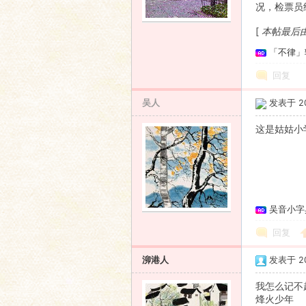
况，检票员
语
[
本帖最后由 乌
「不律」
回复
吴人
发表于 200
这是姑姑小
协
吴音小字
回复
泖港人
发表于 200
我怎么记不
烽火少年
会