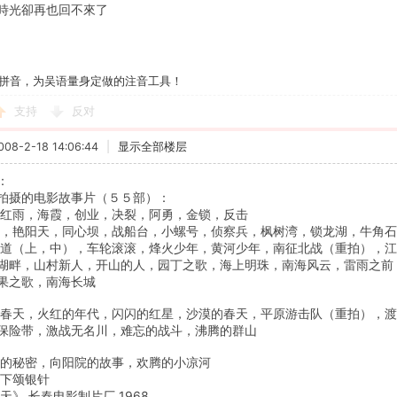
時光卻再也回不來了
拼音，为吴语量身定做的注音工具！
支持
反对
8-2-18 14:06:44
|
显示全部楼层
：
拍摄的电影故事片（５５部）：
雨，海霞，创业，决裂，阿勇，金锁，反击
艳阳天，同心坝，战船台，小螺号，侦察兵，枫树湾，锁龙湖，牛角石
上，中），车轮滚滚，烽火少年，黄河少年，南征北战（重拍），江
湖畔，山村新人，开山的人，园丁之歌，海上明珠，南海风云，雷雨之前
果之歌，南海长城
，火红的年代，闪闪的红星，沙漠的春天，平原游击队（重拍），渡
保险带，激战无名川，难忘的战斗，沸腾的群山
秘密，向阳院的故事，欢腾的小凉河
下颂银针
 长春电影制片厂 1968