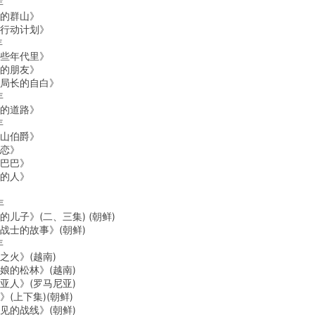
年
的群山》
动计划》
年
年代里》
的朋友》
长的自白》
年
的道路》
年
山伯爵》
恋》
巴巴》
的人》
年
子》(二、三集) (朝鲜)
士的故事》(朝鲜)
年
火》(越南)
的松林》(越南)
人》(罗马尼亚)
上下集)(朝鲜)
的战线》(朝鲜)