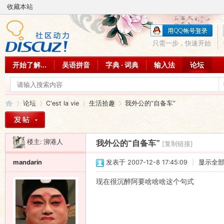
收藏本站
只需一步，快速开始
开始了解...
吴语拼音
字典 · 词典
输入法
论坛
论坛
C'est la vie
生活拾趣
我外公的“自备车”
楼主:
泖港人
我外公的“自备车”
[复制链接]
吴
»
›
›
›
mandarin
发表于 2007-12-8 17:45:09
|
显示全
现在很沉醉阿要啥啥啥这个句式