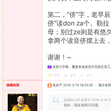
第二，“侪”字，老早
侪”读don za个。
母；别过ze则是有悠
拿两个读音侪摆上去，
谢谢！~
吴音小字典，覆盖各地吴语方言的正音工
回复
支持
反对
钱塘知府
发表于 2016-3-15 18:33:29
|
显示全
高原的小河 发表于 2016-3-14 15
侬好，我反馈两只问题。