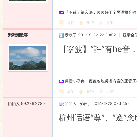
「不律」输入法，顶顶好用个吴语拼音输
回复
支持
反对
鹦鹉洲散客
发表于 2013-9-22 22:59:52
|
显示全
【寧波】“許”有he音
吴音小字典，覆盖各地吴语方言的正音工
回复
支持
反对
陌陌人
99.236.228.x
陌陌人
发表于 2014-4-28 02:12:55
杭州话语“尊”、“遵”念ts