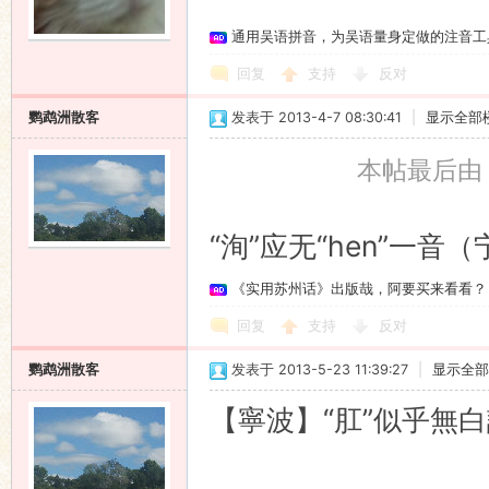
通用吴语拼音，为吴语量身定做的注音工
语
回复
支持
反对
鹦鹉洲散客
发表于 2013-4-7 08:30:41
|
显示全部
本帖最后由 鹦
“洵”应无“hen”一音
协
《实用苏州话》出版哉，阿要买来看看？
回复
支持
反对
鹦鹉洲散客
发表于 2013-5-23 11:39:27
|
显示全部
【寧波】“肛”似乎無
会