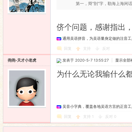
第一，搿“剖”字，勒海上海闲话里
侪个问题，感谢指出，
通用吴语拼音，为吴语量身定做的注音工
回复
支持
反对
尧尧-天才小老虎
发表于 2020-5-7 13:55:27
|
显示全部
为什么无论我输什么
吴音小字典，覆盖各地吴语方言的正音工
回复
支持
1
反对
0