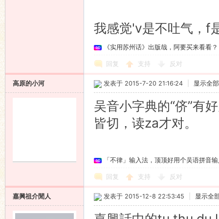
我感觉'v是不吐气，
《实用苏州话》出版哉，阿要买来看看？
回复
支持
反对
高原的小河
发表于 2015-7-20 21:16:24
|
显示全部
吴音小字典的“侪”有
皆切，读za才对。
「不律」输入法，顶顶好用个吴语拼音输
回复
支持
反对
嘉興祖介閒人
发表于 2015-12-8 22:53:45
|
显示全
嘉興話中的tu,thu,du,l