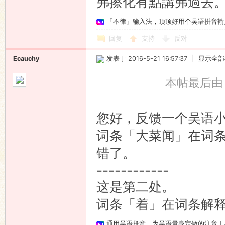
弗擦化有點講弗過去
「不律」输入法，顶顶好用个吴语拼音输
回复
支持
反对
Ecauchy
发表于 2016-5-21 16:57:37
|
显示全部
本帖最后由 Ec
您好，反馈一个吴语
词条「大菜闻」在词
错了。
------------
这是第二处。
词条「着」在词条解
通用吴语拼音，为吴语量身定做的注音工