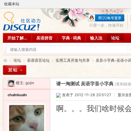
收藏本站
只需一步，快速开始
开始了解...
吴语拼音
字典 · 词典
输入法
论坛
论坛
吴语语言论坛
实用工具开发与共享
吴音小字典-吴语小
楼主:
gojin
请一淘测试 吴语字音小字典
[复制链接
吴
»
›
›
›
chalnkualn
发表于 2012-11-28 20:51:27
|
显示全
啊。。。我们啥时候会