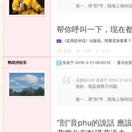
第一，搿“剖”字，勒海上海闲话里
帮你呼叫一下，现在都没
《实用苏州话》出版哉，阿要买来看看？
回复
支持
反对
鹦鹉洲散客
发表于 2016-3-21 06:00:15
|
显示全
高原的小河 发表于 2016-3-14 03
侬好，我反馈两只问题。
第一，搿“剖”字，勒海上海闲话里
“剖”音phu的說話 