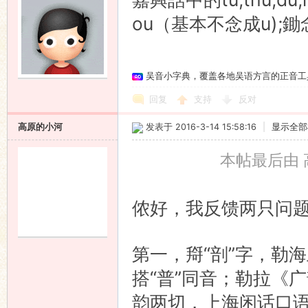
ou（基本不念成u);
吴音小字典，覆盖各地吴语方言的正音工
回复
支持
反对
高原的小河
发表于 2016-3-14 15:58:16
|
显示全部
本帖最后由 高原
侬好，我反馈两只问
第一，搿“剖”字，勒
搭“普”同音；勒拉《
韵两切，上海闲话口语