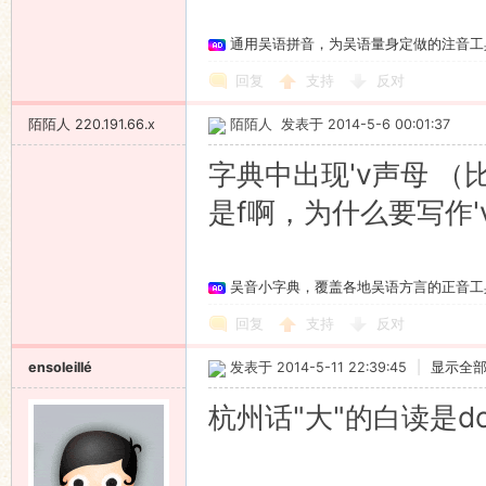
通用吴语拼音，为吴语量身定做的注音工
回复
支持
反对
陌陌人
220.191.66.x
陌陌人
发表于 2014-5-6 00:01:37
字典中出现'v声母 （
是f啊，为什么要写作'
吴音小字典，覆盖各地吴语方言的正音工
回复
支持
反对
ensoleillé
发表于 2014-5-11 22:39:45
|
显示全
杭州话"大"的白读是d