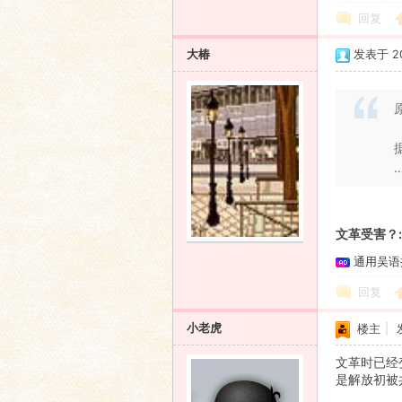
回复
大椿
发表于 200
文革受害？:s
通用吴语
回复
小老虎
楼主
|
文革时已经
是解放初被