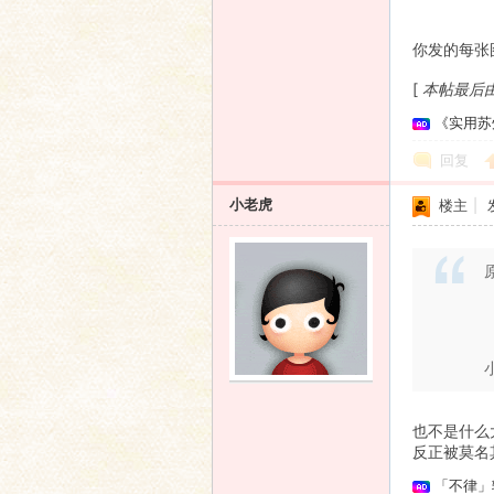
你发的每张
[
本帖最后由 c
《实用苏
回复
小老虎
楼主
|
也不是什么
反正被莫名
「不律」