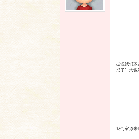
语
据说我们家
找了半天也
协
我们家原来
会