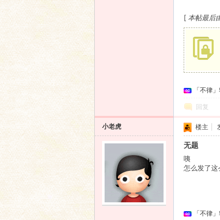
[
本帖最后由 小
「不律」
回复
小老虎
楼主
|
无题
咦
怎么发了这
「不律」