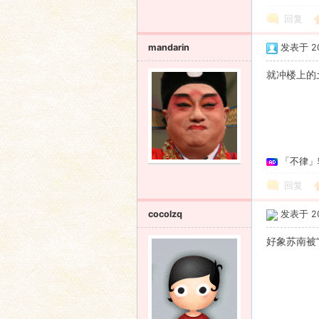
回复
mandarin
发表于 200
就冲楼上的土
「不律」
回复
cocolzq
发表于 200
好象苏南被