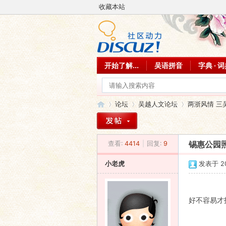
收藏本站
开始了解...
吴语拼音
字典 · 
论坛
吴越人文论坛
两浙风情 三
查看:
4414
|
回复:
9
锡惠公园
吴
»
›
›
小老虎
发表于 200
好不容易才