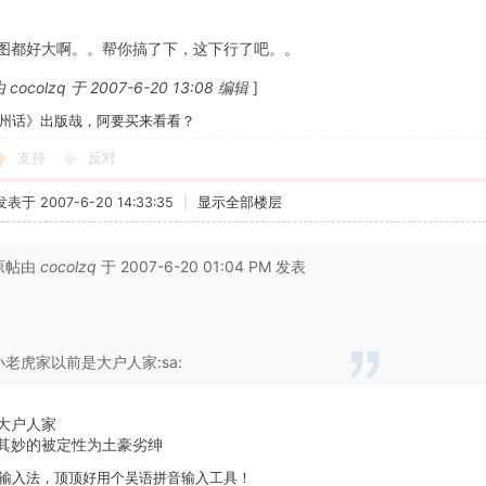
图都好大啊。。帮你搞了下，这下行了吧。。
ocolzq 于 2007-6-20 13:08 编辑
]
州话》出版哉，阿要买来看看？
支持
反对
发表于 2007-6-20 14:33:35
|
显示全部楼层
原帖由
cocolzq
于 2007-6-20 01:04 PM 发表
小老虎家以前是大户人家:sa:
大户人家
其妙的被定性为土豪劣绅
输入法，顶顶好用个吴语拼音输入工具！