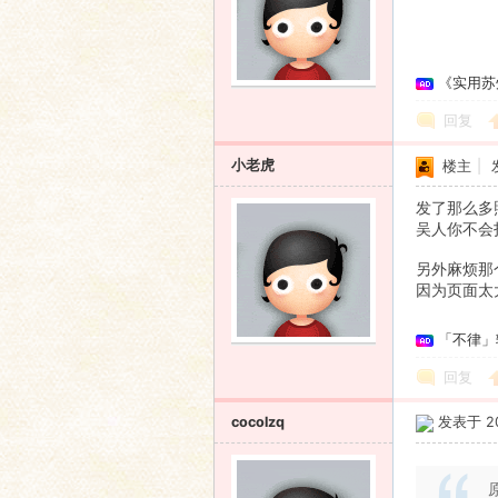
《实用苏
回复
小老虎
楼主
|
发了那么多
吴人你不会打我
另外麻烦那
因为页面太
「不律」
回复
cocolzq
发表于 200