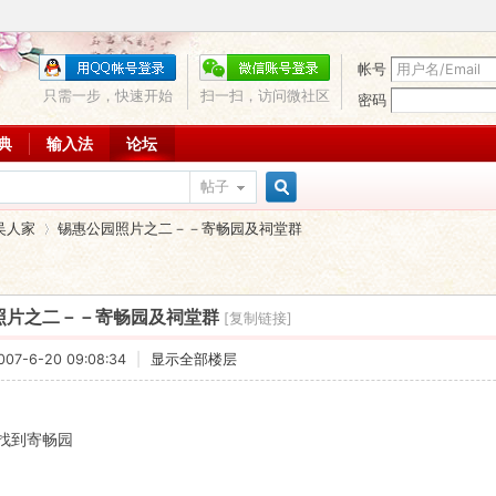
帐号
只需一步，快速开始
扫一扫，访问微社区
密码
词典
输入法
论坛
帖子
搜
吴人家
锡惠公园照片之二－－寄畅园及祠堂群
索
照片之二－－寄畅园及祠堂群
[复制链接]
›
7-6-20 09:08:34
|
显示全部楼层
找到寄畅园