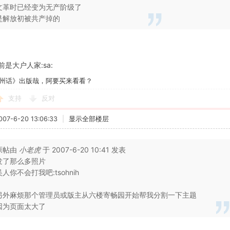
文革时已经变为无产阶级了
是解放初被共产掉的
是大户人家:sa:
州话》出版哉，阿要买来看看？
支持
反对
7-6-20 13:06:33
|
显示全部楼层
原帖由
小老虎
于 2007-6-20 10:41 发表
发了那么多照片
吴人你不会打我吧:tsohnih
另外麻烦那个管理员或版主从六楼寄畅园开始帮我分割一下主题
因为页面太大了