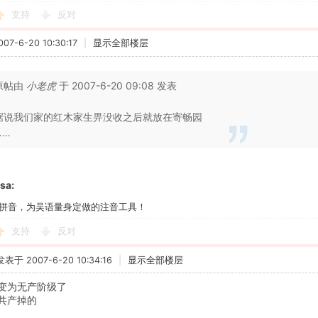
支持
反对
7-6-20 10:30:17
|
显示全部楼层
原帖由
小老虎
于 2007-6-20 09:08 发表
据说我们家的红木家生畀没收之后就放在寄畅园
……
a:
拼音，为吴语量身定做的注音工具！
支持
反对
发表于 2007-6-20 10:34:16
|
显示全部楼层
变为无产阶级了
共产掉的