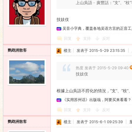
上山吳語﹣廣豐話：“支”、“枝
技妓伎
吴音小字典，覆盖各地吴语方言的正音工
回复
支持
反对
鹦鹉洲散客
楼主
|
发表于 2015-5-29 23:15:35
|
热度 发表于 2015-5-29 09:40
技妓伎
根據上山吳語不腭化的情況，“支”、“枝”
《实用苏州话》出版哉，阿要买来看看？
回复
支持
反对
鹦鹉洲散客
楼主
|
发表于 2015-6-1 09:25:39
|