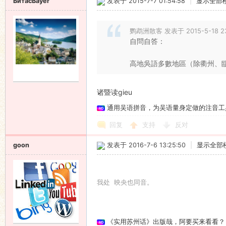
ВитасBayer
发表于 2015-7-7 01:54:58
|
显示全部
鹦鹉洲散客 发表于 2015-5-18 23
自問自答：
高地吳語多數地區（除衢州、臨海
诸暨读gieu
通用吴语拼音，为吴语量身定做的注音工
回复
支持
反对
goon
发表于 2016-7-6 13:25:50
|
显示全部
我处 映央也同音。
《实用苏州话》出版哉，阿要买来看看？