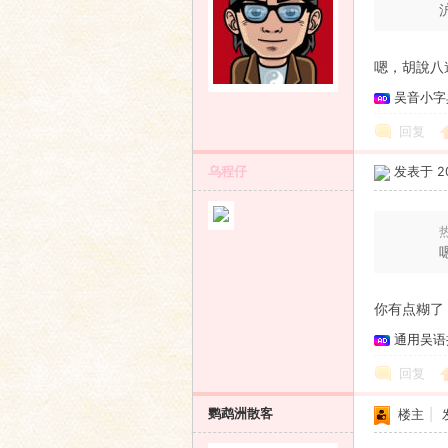
嗯，胡說八
吴音小字
回复
乌程仔
发表于 201
热
你有点糊了
通用吴语
回复
鹦鹉洲散客
楼主
|