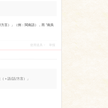
/方言）」（例：閩南語），而 “南吳
使用道具
举报
位（＋語/話/方言）」