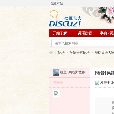
收藏本站
开始了解...
吴语拼音
字典 · 
论坛
吴语语言论坛
基础吴语大
楼主:
鹦鹉洲散客
[语音]
吳語
吴
»
›
›
乌程仔
发表于 201
鹦
片