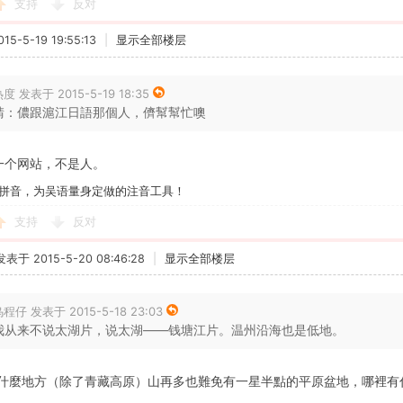
支持
反对
5-5-19 19:55:13
|
显示全部楼层
度 发表于 2015-5-19 18:35
請：儂跟滬江日語那個人，儕幫幫忙噢
一个网站，不是人。
拼音，为吴语量身定做的注音工具！
支持
反对
发表于 2015-5-20 08:46:28
|
显示全部楼层
程仔 发表于 2015-5-18 23:03
我从来不说太湖片，说太湖——钱塘江片。温州沿海也是低地。
什麼地方（除了青藏高原）山再多也難免有一星半點的平原盆地，哪裡有