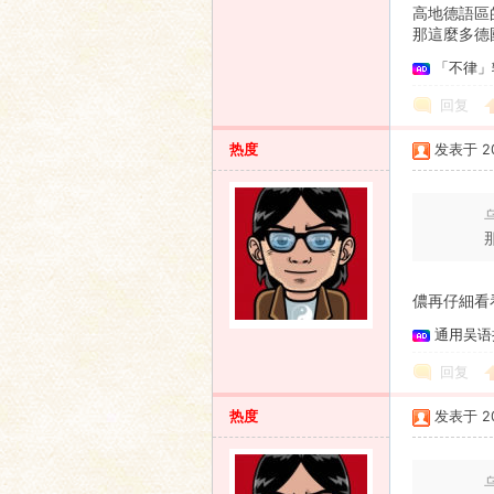
高地德語區的N
那這麼多德
「不律」
回复
热度
发表于 201
乌
儂再仔細看
通用吴语
回复
热度
发表于 201
乌