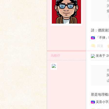
乌
請：儂跟滬
「不律」
回复
乌程仔
发表于 201
热
那是地理概
吴音小字