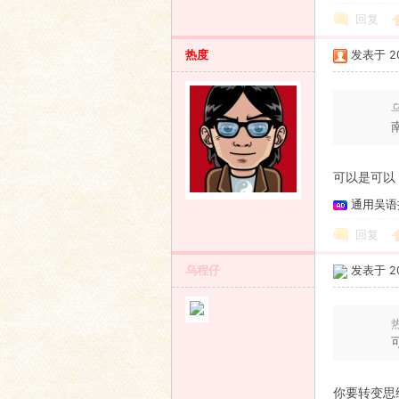
回复
热度
发表于 201
乌
可以是可以
通用吴语
回复
乌程仔
发表于 201
热
你要转变思