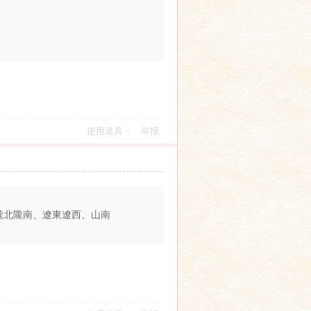
使用道具
举报
隴北隴南、遼東遼西、山南