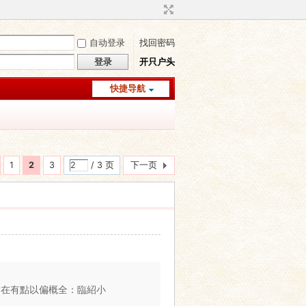
自动登录
找回密码
登录
开只户头
快捷导航
1
2
3
/ 3 页
下一页
實在有點以偏概全：臨紹小