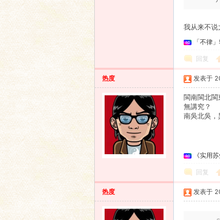
语
我从来不说
「不律」
回复
热度
发表于 201
閩南閩北閩
無講究？
南吳北吳，
协
《实用苏
回复
热度
发表于 201
会