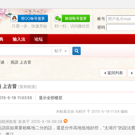
帐号
只需一步，快速开始
扫一扫，访问微社区
密码
词典
输入法
论坛
帖子
搜
家谈
吳語 上古音
返回列表
索
 上古音
[复制链接]
›
5-5-19 11:03:55
|
显示全部楼层
本帖最后由 乌程仔 于 2015-5-19 11:04 编辑
鹉洲散客 发表于 2015-5-19 09:28
吳語區如果要粗略地二分的話，還是分作高地低地好些，“太湖片”的說法
、甬江 ...