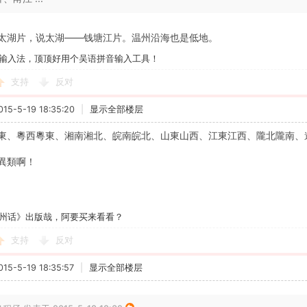
太湖片，说太湖——钱塘江片。温州沿海也是低地。
输入法，顶顶好用个吴语拼音输入工具！
支持
反对
5-5-19 18:35:20
|
显示全部楼层
東、粵西粵東、湘南湘北、皖南皖北、山東山西、江東江西、隴北隴南、
異類啊！
州话》出版哉，阿要买来看看？
支持
反对
5-5-19 18:35:57
|
显示全部楼层