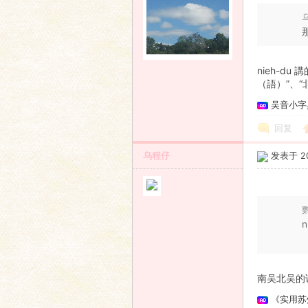
乌
nieh-
（語）”、“
吴音小字
回复
乌程仔
发表于 201
鹦
南吴北吴的
《实用苏