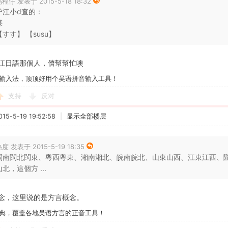
程仔 发表于 2015-5-18 18:32
沪江小d查的：
煤
【すす】 【susu】
江日語那個人，儕幫幫忙噢
输入法，顶顶好用个吴语拼音输入工具！
支持
反对
5-5-19 19:52:58
|
显示全部楼层
度 发表于 2015-5-19 18:35
閩南閩北閩東、粵西粵東、湘南湘北、皖南皖北、山東山西、江東江西、
山北，這個方 ...
念，这里说的是方言概念。
典，覆盖各地吴语方言的正音工具！