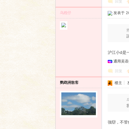
回复
乌程仔
发表于 201
热
沪江小d是
通用吴语
回复
鹦鹉洲散客
楼主
|
乌
強辯，不管