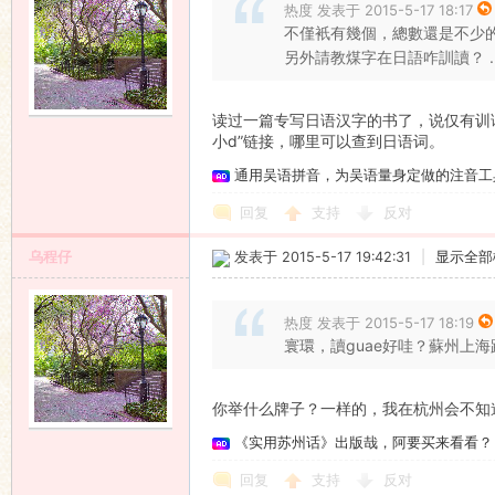
热度 发表于 2015-5-17 18:17
不僅衹有幾個，總數還是不少
另外請教煤字在日語咋訓讀？ ..
读过一篇专写日语汉字的书了，说仅有训读
小d”链接，哪里可以查到日语词。
通用吴语拼音，为吴语量身定做的注音工
回复
支持
反对
乌程仔
发表于 2015-5-17 19:42:31
|
显示全部
热度 发表于 2015-5-17 18:19
寰環，讀guae好哇？蘇州上
你举什么牌子？一样的，我在杭州会不知
《实用苏州话》出版哉，阿要买来看看？
回复
支持
反对