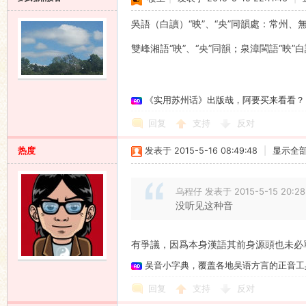
吳語（白讀）“映”、“央”同韻處：常州、
雙峰湘語“映”、“央”同韻；泉漳閩語“映”
《实用苏州话》出版哉，阿要买来看看？
回复
支持
反对
热度
发表于 2015-5-16 08:49:48
|
显示全
乌程仔 发表于 2015-5-15 20:28
没听见这种音
有爭議，因爲本身漢語其前身源頭也未必
吴音小字典，覆盖各地吴语方言的正音工
回复
支持
反对