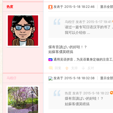
热度
发表于 2015-5-18 18:22:46
|
显示全
乌程仔 发表于 2015-5-17 19:41
读过一篇专写日语汉字的书了，
我可以介绍你 ...
煤有音讀ばい的好哇！？
姑蘇客儂莫瞎搞
通用吴语拼音，为吴语量身定做的注音工
回复
支持
反对
乌程仔
发表于 2015-5-18 18:32:38
|
显示全
热度 发表于 2015-5-18 18:22
煤有音讀ばい的好哇！？
姑蘇客儂莫瞎搞