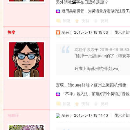
另外請教
煤
字在日語咋訓讀？
通用吴语拼音，为吴语量身定做的注音工
回复
支持
反对
热度
发表于 2015-5-17 18:19:03
|
显示全部
乌程仔 发表于 2015-5-16 15:53
“除掉一批讀guae的字（環寰等
环寰上海苏州杭州读[we]
寰環，讀guae好哇？蘇州上海跟杭州弗
「不律」输入法，顶顶好用个吴语拼音输
回复
支持
反对
乌程仔
发表于 2015-5-17 19:41:40
|
显示全部