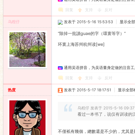
回复
支持
反对
乌程仔
发表于 2015-5-16 15:53:53
|
显示全
“除掉一批讀guae的字（環寰等字）”
环寰上海苏州杭州读[we]
通用吴语拼音，为吴语量身定做的注音工
回复
支持
反对
热度
发表于 2015-5-17 18:17:51
|
显示全部
乌程仔 发表于 2015-5-16 09:37
看过一本书了，说仅有训读的
不僅衹有幾個，總數還是不少的，尤其是