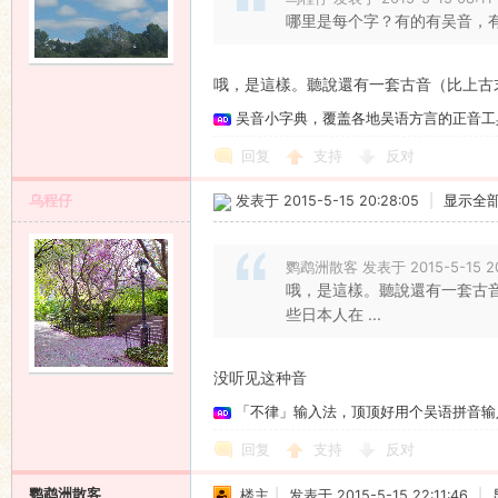
哪里是每个字？有的有吴音，有
哦，是這樣。聽說還有一套古音（比上古
吴音小字典，覆盖各地吴语方言的正音工
回复
支持
反对
乌程仔
发表于 2015-5-15 20:28:05
|
显示全
鹦鹉洲散客 发表于 2015-5-15 20
哦，是這樣。聽說還有一套古
些日本人在 ...
没听见这种音
「不律」输入法，顶顶好用个吴语拼音输
回复
支持
反对
鹦鹉洲散客
楼主
|
发表于 2015-5-15 22:11:46
|