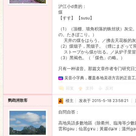
沪江小d查的：
煤
【すす】 【susu】
（1）（顶棚、墙角积落的蛛丝状）灰尘
の。たきぼこり。）
天井の煤をはらう。／拂去天花板的灰
（2）煤烟子，黑烟子。（煙にまざって
ストーブから煤が出る。／从炉子里冒
（3）黑褐色。（「煤色」の略。）
只有一种读音。那篇文章作者专门研究日
吴音小字典，覆盖各地吴语方言的正音工
回复
支持
反对
鹦鹉洲散客
楼主
|
发表于 2015-5-18 23:58:21
|
自問自答：
高地吳語多數地區（除衢州、臨海等少數縣市
雲和ɡəu；仙居ɡɤu；黃巖dʑiɤ；溫州ɡ