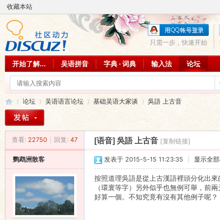
收藏本站
只需一步，快速开始
开始了解...
吴语拼音
字典 · 词典
输入法
论坛
论坛
吴语语言论坛
基础吴语大家谈
吳語 上古音
查看:
22750
|
回复:
47
[语音]
吳語 上古音
[复制链接]
吴
»
›
›
›
鹦鹉洲散客
发表于 2015-5-15 11:23:35
|
显示全部
按照道理吳語是從上古漢語裡頭分化出來
（環寰等字）另外似乎也無例可舉，前兩天
好算一個。不知究竟有沒有其他例子呢？