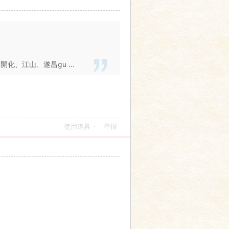
、江山、遂昌ɡu ...
使用道具
举报