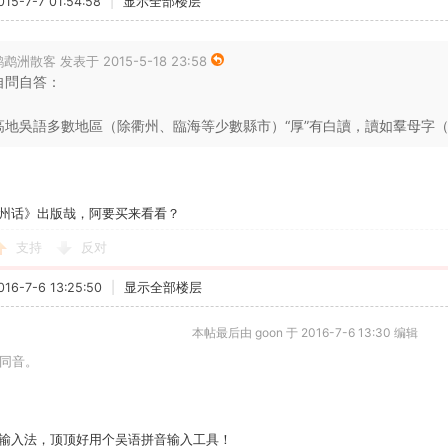
5-7-7 01:54:58
|
显示全部楼层
鹉洲散客 发表于 2015-5-18 23:58
自問自答：
高地吳語多數地區（除衢州、臨海等少數縣市）“厚”有白讀，讀如羣母字（開化
州话》出版哉，阿要买来看看？
支持
反对
6-7-6 13:25:50
|
显示全部楼层
本帖最后由 goon 于 2016-7-6 13:30 编辑
也同音。
输入法，顶顶好用个吴语拼音输入工具！