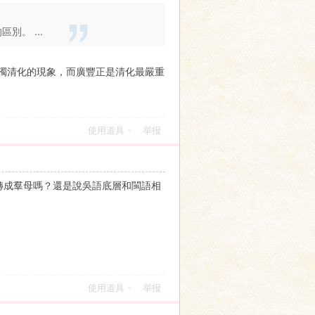
別。 ...
濁清化的現象，而廣豐正是清化最嚴重
使用道具
举报
字轉成羣母嗎？還是說吳語底層和閩語相
使用道具
举报