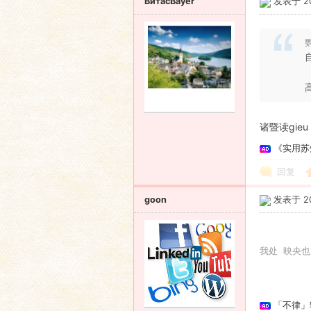
ВитасBayer
发表于 201
鹦
诸暨读gieu
《实用苏
回复
goon
发表于 201
我处 映央
「不律」