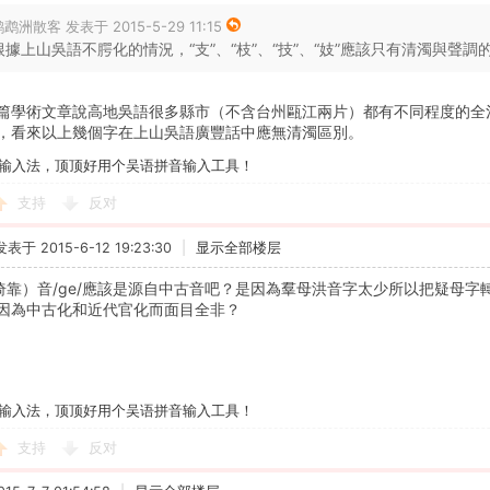
鹉洲散客 发表于 2015-5-29 11:15
根據上山吳語不腭化的情況，“支”、“枝”、“技”、“妓”應該只有清濁與聲調的區
篇學術文章說高地吳語很多縣市（不含台州甌江兩片）都有不同程度的全
，看來以上幾個字在上山吳語廣豐話中應無清濁區別。
输入法，顶顶好用个吴语拼音输入工具！
支持
反对
发表于 2015-6-12 19:23:30
|
显示全部楼层
（倚靠）音/ge/應該是源自中古音吧？是因為羣母洪音字太少所以把疑母
因為中古化和近代官化而面目全非？
输入法，顶顶好用个吴语拼音输入工具！
支持
反对