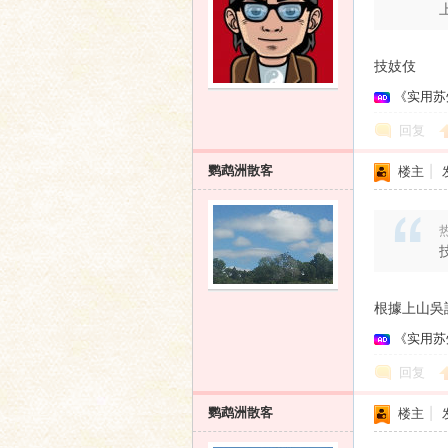
技妓伎
《实用苏
回复
鹦鹉洲散客
楼主
|
热
根據上山吳語
《实用苏
回复
鹦鹉洲散客
楼主
|