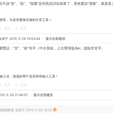
你不說“吾”、“奴”、“我儂”這些吳語詞也就算了，竟然要說“洒家”，真真
拼音，为吴语量身定做的注音工具！
支持
反对
发表于 2015-5-29 10:03:44
|
显示全部楼层
廣豐話：“支”、“枝”等字（中古章組，上古聲母疑為k）讀如牙音字。
输入法，顶顶好用个吴语拼音输入工具！
支持
反对
5-5-29 21:40:57
|
显示全部楼层
鹉洲散客 发表于 2015-5-29 10:03