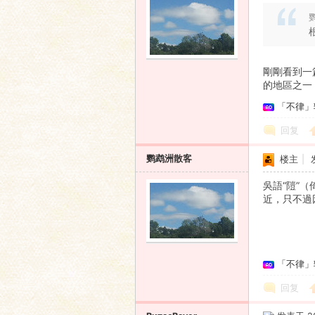
鹦
剛剛看到一
的地區之一
「不律」
回复
鹦鹉洲散客
楼主
|
吳語“隑”
近，只不過
「不律」
回复