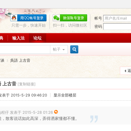
帐号
只需一步，快速开始
扫一扫，访问微社区
密码
词典
输入法
论坛
帖子
搜
家谈
吳語 上古音
索
 上古音
[复制链接]
›
发表于 2015-5-29 09:46:20
|
显示全部楼层
程仔 发表于 2015-5-28 01:26
哇，散客说话如此高深，弄得洒家懂都不懂。