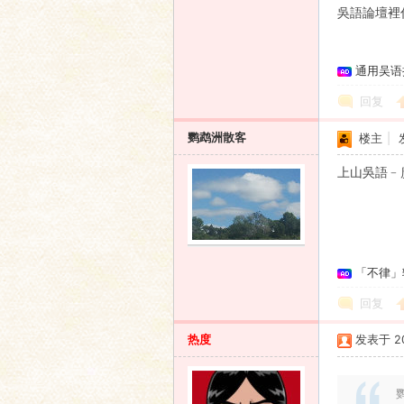
吳語論壇裡
语
通用吴语
回复
鹦鹉洲散客
楼主
|
上山吳語﹣
协
「不律」
回复
热度
发表于 201
鹦
会