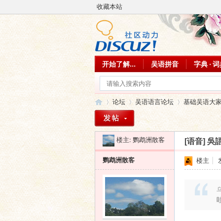
收藏本站
开始了解...
吴语拼音
字典 · 
论坛
吴语语言论坛
基础吴语大
楼主:
鹦鹉洲散客
[语音]
吳語
吴
»
›
›
鹦鹉洲散客
楼主
|
乌