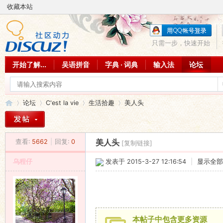
收藏本站
只需一步，快速开始
开始了解...
吴语拼音
字典 · 词典
输入法
论坛
论坛
C'est la vie
生活拾趣
美人头
查看:
5662
|
回复:
0
美人头
[复制链接]
吴
»
›
›
›
乌程仔
发表于 2015-3-27 12:16:54
|
显示全部
本帖子中包含更多资源