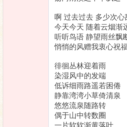
啊 过去过去 多少次心
今天今天 随着云烟渐
听听鸟语 静望雨丝飘
悄悄的风赠我衷心祝
徘徊丛林迎着雨
染湿风中的发端
低诉细雨路遥若困倦
静靠湾湾小草倚清泉
悠悠流泉随路转
偶于山中转数圈
一片软软渐黄落叶