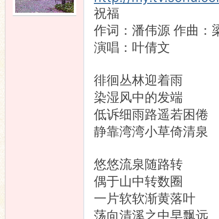
祝福
语
作词：潘伟源 作曲：
演唱：叶倩文
徘徊丛林迎着雨
染湿风中的发端
低诉细雨路遥若困倦
协
静靠湾湾小草倚清泉
悠悠流泉随路转
偶于山中转数圈
一片软软渐黄落叶
荡向清溪之中早飘远
会