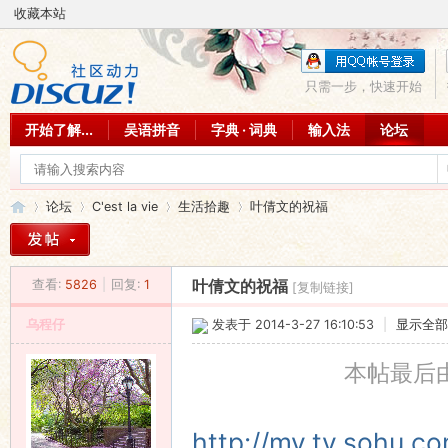
收藏本站
只需一步，快速开始
开始了解...
吴语拼音
字典 · 词典
输入法
论坛
论坛
C'est la vie
生活拾趣
叶倩文的祝福
查看:
5826
|
回复:
1
叶倩文的祝福
[复制链接]
吴
»
›
›
›
乌程仔
发表于 2014-3-27 16:10:53
|
显示全部
本帖最后由 
http://my.tv.sohu.