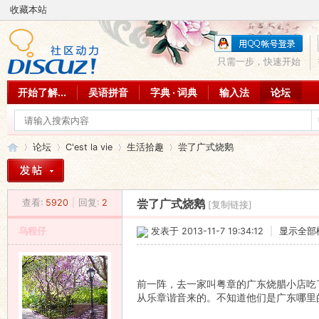
收藏本站
只需一步，快速开始
开始了解...
吴语拼音
字典 · 词典
输入法
论坛
论坛
C'est la vie
生活拾趣
尝了广式烧鹅
查看:
5920
|
回复:
2
尝了广式烧鹅
[复制链接]
吴
»
›
›
›
乌程仔
发表于 2013-11-7 19:34:12
|
显示全部
前一阵，去一家叫粤章的广东烧腊小店吃
从乐章谐音来的。不知道他们是广东哪里