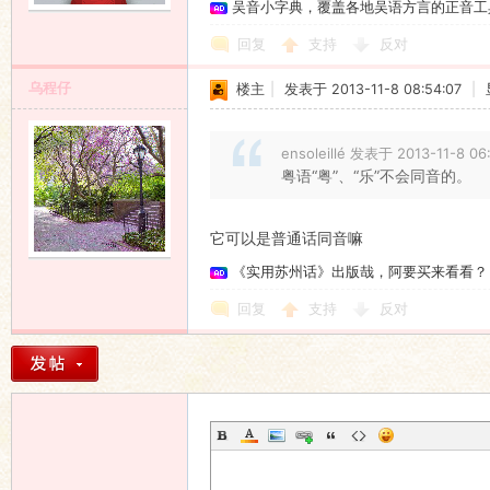
吴音小字典，覆盖各地吴语方言的正音工
回复
支持
反对
乌程仔
楼主
|
发表于 2013-11-8 08:54:07
|
ensoleillé 发表于 2013-11-8 06
粤语“粤”、“乐”不会同音的。
它可以是普通话同音嘛
《实用苏州话》出版哉，阿要买来看看？
回复
支持
反对