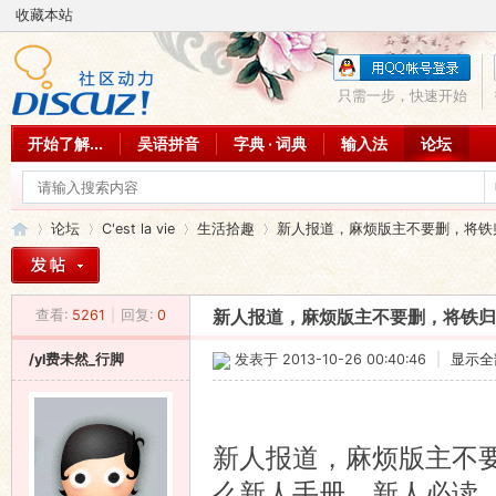
收藏本站
只需一步，快速开始
开始了解...
吴语拼音
字典 · 词典
输入法
论坛
论坛
C'est la vie
生活拾趣
新人报道，麻烦版主不要删，将铁归
查看:
5261
|
回复:
0
新人报道，麻烦版主不要删，将铁归
吴
»
›
›
›
/yl费未然_行脚
发表于 2013-10-26 00:40:46
|
显示全
新人报道，麻烦版主不
么新人手册，新人必读