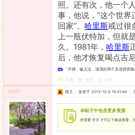
照。还有次，他一个
事，他说，“这个世界
回家”。
哈里斯
戒过很
上一瓶伏特加，但就
久。1981年，
哈里斯
后，他才恢复喝点吉
「不律」输入法，顶顶好用个吴语拼音输
回复
支持
反对
乌程仔
楼主
|
发表于 2013-10-6 19:41:44
|
本帖子中包含更多资源
您需要
登录
才可以下载或查看，