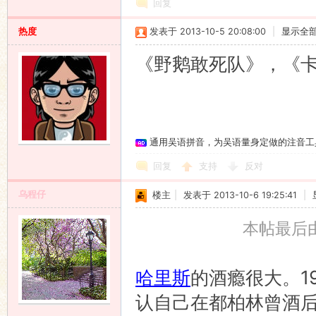
回复
热度
发表于 2013-10-5 20:08:00
|
显示全
《野鹅敢死队》，《
通用吴语拼音，为吴语量身定做的注音工
回复
支持
反对
乌程仔
楼主
|
发表于 2013-10-6 19:25:41
|
本帖最后由 
哈里斯
的酒瘾很大。1
认自己在都柏林曾酒