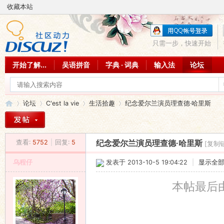
收藏本站
只需一步，快速开始
开始了解...
吴语拼音
字典 · 词典
输入法
论坛
论坛
C'est la vie
生活拾趣
纪念爱尔兰演员理查德·哈里斯
查看:
5752
|
回复:
5
纪念爱尔兰演员理查德·哈里斯
[复制
吴
»
›
›
›
乌程仔
发表于 2013-10-5 19:04:22
|
显示全
本帖最后由 