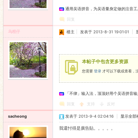
通用吴语拼音，为吴语量身定做的注音工
语
回复
乌程仔
楼主
|
发表于 2013-8-31 19:01:01
|
本帖子中包含更多资源
您需要
登录
才可以下载或查看，
协
「不律」输入法，顶顶好用个吴语拼音输
回复
支持
反对
sacheong
发表于 2013-9-4 02:04:16
|
显示全部
我還忖得是廣告貼。。。。。
会