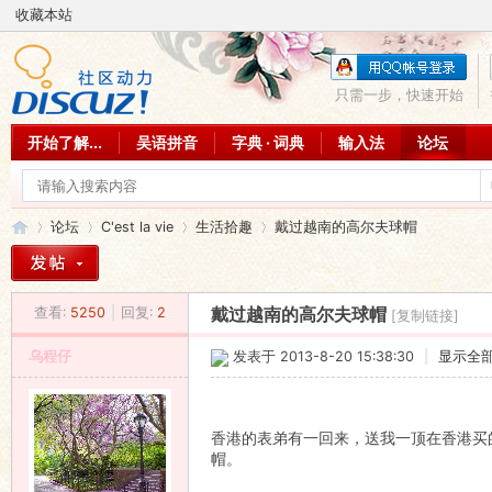
收藏本站
只需一步，快速开始
开始了解...
吴语拼音
字典 · 词典
输入法
论坛
论坛
C'est la vie
生活拾趣
戴过越南的高尔夫球帽
查看:
5250
|
回复:
2
戴过越南的高尔夫球帽
[复制链接]
吴
»
›
›
›
乌程仔
发表于 2013-8-20 15:38:30
|
显示全
香港的表弟有一回来，送我一顶在香港买
帽。