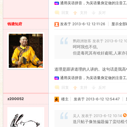
通用吴语拼音，为吴语量身定做的注音工
回复
支持
反对
钱塘知府
发表于 2013-6-12 12:11:26
|
显示全部
鹦鹉洲散客 发表于 2013-6-12 10
呵呵我也不信,
但是毒死其有啥好處呢,人家亦
道理是跟讲道理的人讲的。这句话是我高
通用吴语拼音，为吴语量身定做的注音工
回复
支持
反对
z200052
楼主
|
发表于 2013-6-12 12:54:47
|
吴人 发表于 2013-6-12 10:14
迭只帖子像煞偏题偏了蛮结棍