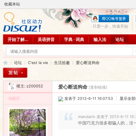
收藏本站
只需一步，快速开始
开始了解...
吴语拼音
字典 · 词典
输入法
论坛
论坛
C'est la vie
生活拾趣
爱心断送狗命
楼主:
z200052
爱心断送狗命
[复制链接]
吴
»
›
›
›
乌程仔
发表于 2013-6-11 16:07:53
|
显示全部
mandarin 发表于 2013-6-11 15:
中国巧克力很多都骗人的，没