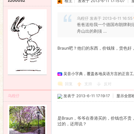
z200052
楼主
|
发表于 2013-6-11 17:15:07
|
乌程仔 发表于 2013-6-11 16:55
爸爸送给我一个德国布朗牌剃
舟山出的剃须 ...
Braun吧？他们的东西，价钱辣，货色
吴音小字典，覆盖各地吴语方言的正音工
回复
支持
反对
乌程仔
发表于 2013-6-11 17:19:17
|
显示全部
是Braun，爷爷在香港买的，价钱也不
过的，还用说？