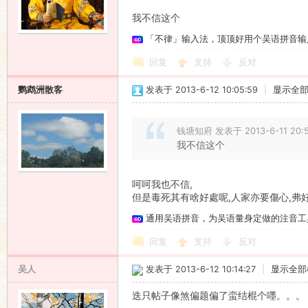
我不信这个
「不律」输入法，顶顶好用个吴语拼音输
回复
支持
反对
鹦鹉洲散客
发表于 2013-6-12 10:05:59
|
显示全
钱塘知府 发表于 2013-6-11 20:
我不信这个
呵呵我也不信,
但是毒死其有啥好處呢,人家亦要傷心,弗
通用吴语拼音，为吴语量身定做的注音工
回复
支持
反对
吴人
发表于 2013-6-12 10:14:27
|
显示全部
迭只帖子像煞偏题偏了蛮结棍个嚜。。。