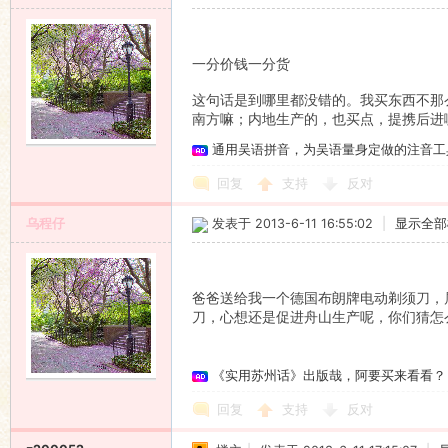
一分价钱一分货
这句话是到哪里都没错的。我买东西不那
南方嘛；内地生产的，也买点，提携后进
通用吴语拼音，为吴语量身定做的注音工
回复
支持
反对
乌程仔
发表于 2013-6-11 16:55:02
|
显示全部
爸爸送给我一个德国布朗牌电动剃须刀，
刀，心想还是促进舟山生产呢，你们猜怎
《实用苏州话》出版哉，阿要买来看看？
回复
支持
反对