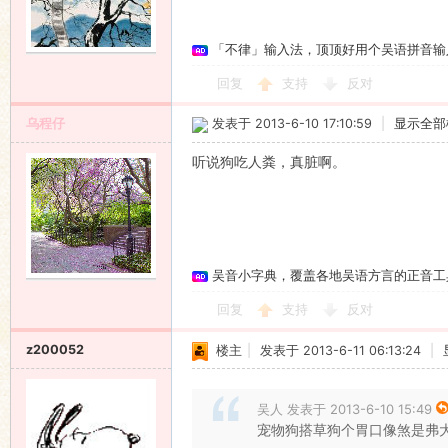
「不律」输入法，顶顶好用个吴语拼音输
回复
支持
反对
乌程仔
发表于 2013-6-10 17:10:59
|
显示全部
听说狗吃人粪，真脏啊。
吴音小字典，覆盖各地吴语方言的正音工
回复
支持
反对
z200052
楼主
|
发表于 2013-6-11 06:13:24
|
吴人 发表于 2013-6-10 15:49
宠物狗搭草狗个胃口像煞是弗