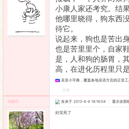
小康人家还考究。结
语
他哪里晓得，狗东西
待它。
说起来，狗也是苦出
也是苦里里个，自家
是，人和狗的肠胃，
高，在进化历程里只
协
吴音小字典，覆盖各地吴语方言的正音工
回复
乌程仔
发表于 2013-6-9 18:16:04
|
显示全部
好笑死了
会