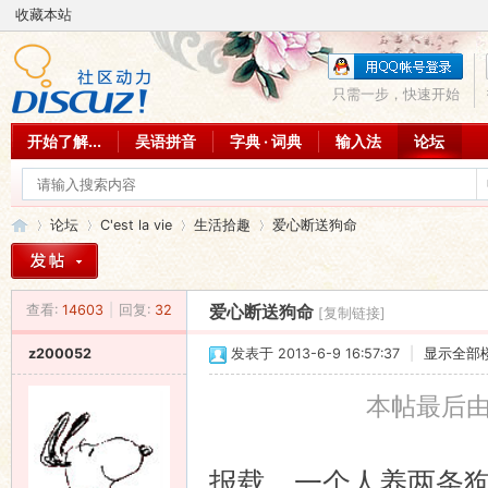
收藏本站
只需一步，快速开始
开始了解...
吴语拼音
字典 · 词典
输入法
论坛
论坛
C'est la vie
生活拾趣
爱心断送狗命
查看:
14603
|
回复:
32
爱心断送狗命
[复制链接]
吴
»
›
›
›
z200052
发表于 2013-6-9 16:57:37
|
显示全部
本帖最后由 z
报载，一个人养两条