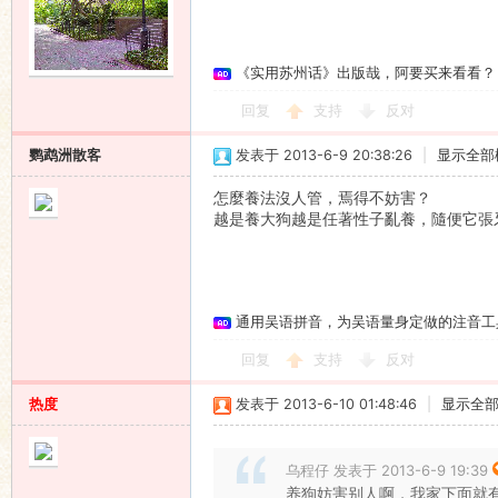
《实用苏州话》出版哉，阿要买来看看？
回复
支持
反对
鹦鹉洲散客
发表于 2013-6-9 20:38:26
|
显示全部
怎麼養法沒人管，焉得不妨害？
越是養大狗越是任著性子亂養，隨便它張
通用吴语拼音，为吴语量身定做的注音工
回复
支持
反对
热度
发表于 2013-6-10 01:48:46
|
显示全
乌程仔 发表于 2013-6-9 19:39
养狗妨害别人啊，我家下面就有