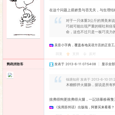
在这个问题上搭娇贵与否无关，与生理结
对于一只体重3公斤的博美来说
巧就可能出现严重的呕吐和痉
命，这也不过只是一板巧克力
吴音小字典，覆盖各地吴语方言的正音工
回复
支持
反对
鹦鹉洲散客
发表于 2013-6-11 07:54:08
|
显示全部
钱塘知府 发表于 2013-6-10 01:
木糖醇拌火腿肠，据说是所有
捨弗得狗更捨弗得火腿，一記頭暴殄兩隻
《实用苏州话》出版哉，阿要买来看看？